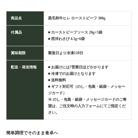
商品名
黒毛和牛ヒレ ローストビーフ 300g
付属品
■ ローストビーフソース 20g×5袋
■ 西洋わさび 4.5g×6袋
賞味期限
製造日より冷凍120日
配送・発送情報
■ お届けには7営業日ほどかかります
■ 冷凍でのお届けとなります
■ 送料無料
■ ギフト対応可（のし・包装・紙袋・メッセー
ジカード）
※ のし・包装・紙袋・メッセージカードのご希
望は、ご注文時の入力フォームにてご指定くだ
さい。
簡単調理でそのまま食卓へ