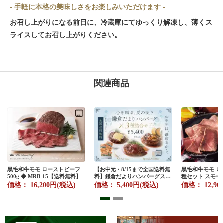
- 手軽に本格の美味しさをお楽しみいただけます -
お召し上がりになる前日に、冷蔵庫にてゆっくり解凍し、薄くス
ライスしてお召し上がりください。
関連商品
黒毛和牛モモ ローストビーフ
【お中元・8/15まで全国送料無
黒毛和牛モモ ロ
500g ◆ MRB-15【送料無料】
料】鎌倉だよりハンバーグステ
種セット スモーク
ーキ 3種詰合せ（レギュラー・
リック◆ SGRB
価格： 16,200円(税込)
価格： 5,400円(税込)
価格： 12,96
チーズ・まいたけ 各2個）◆
料】
6H-50