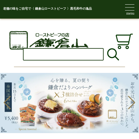
老舗の味をご自宅で〈 鎌倉山ローストビーフ 〉黒毛和牛の逸品
menu