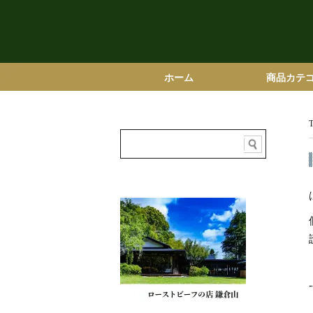
ホーム
商品カテ
鎌倉山おせち
鎌倉山ロース
鎌倉山ハンバ
ビーフシチュ
オードブルセ
スイーツ
特選グルメ詰
グルメセレク
レストランお
-