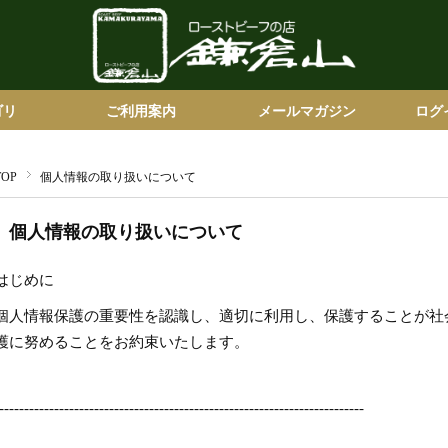
ゴリ
ご利用案内
メールマガジン
ログ
トビーフ
ーグ
ー・カレー
ット
め合わせ
ション
食事券
ご注文の流れ
ログ
新規
TOP
個人情報の取り扱いについて
個人情報の取り扱いについて
はじめに
個人情報保護の重要性を認識し、適切に利用し、保護することが社
護に努めることをお約束いたします。
-------------------------------------------------------------------------