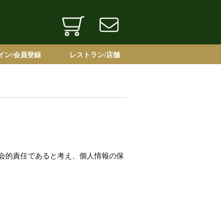
イン/会員登録
レストラン/店舗
イン
会員登録
鎌倉山 本店
横浜スカイビル店
本店 竹の間
鎌倉山ブライダル
商品取扱い直営店舗
会的責任であると考え、個人情報の保