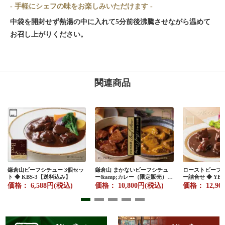
- 手軽にシェフの味をお楽しみいただけます -
中袋を開封せず熱湯の中に入れて5分前後沸騰させながら温めて
お召し上がりください。
関連商品
鎌倉山ビーフシチュー 3個セッ
鎌倉山 まかないビーフシチュ
ローストビーフ
ト ◆ KBS-3【送料込み】
ー&amp;カレー（限定販売）◆
ー詰合せ ◆ YB-
MCC-10【送料無料】
料】
価格： 6,588円(税込)
価格： 10,800円(税込)
価格： 12,96