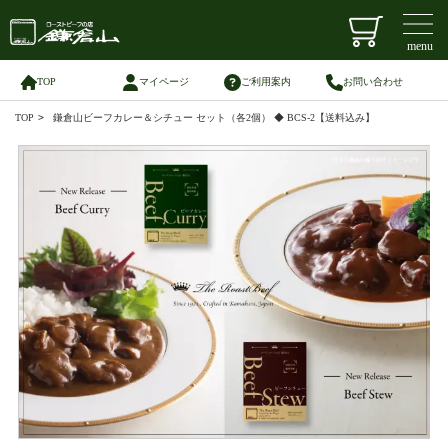
menu
TOP
マイページ
ご利用案内
お問い合わせ
TOP
>
鎌倉山ビーフカレー＆シチュー セット（各2個） ◆ BCS-2【送料込み】