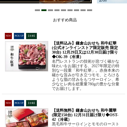
おすすめ商品
NEW
PICK UP
【冷凍】
【送料込み】鎌倉山おせち 和牛紅華
(公式オンラインストア限定販売 限定
30台) 12月29日又は12月30日届け限り
◆OK-39（冷凍）
名門レストランの技術が息づく確かな
味わいをお届けする、2027年限定の特
別な一段重「和牛紅華」。赤身本来の
確かな旨みが引き立つモモ、とろける
ような脂の甘みをもつサーロイン、希
少なヒレ肉を総重量780gの豊かな分量
でお届けします。
NEW
PICK UP
【冷蔵】
【送料無料】鎌倉山おせち 和牛麗華
(限定150台) 12月31日届け限り◆OST-
42（冷蔵）
黒毛和牛サーロインとモモのロースト