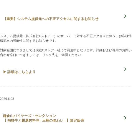
【重要】システム提供元への不正アクセスに関するお知らせ
システム提供元（株式会社Eストアー）のサーバーに対する不正アクセスに伴う、お客様情
報流出の可能性に関するお知らせです。
対象範囲につきましては現在Eストアー社にて調査中となります。詳細および専用のお問い
合わせ窓口につきましては、リンク先をご確認ください。
▶ 詳細はこちらより
2026.6.08
鎌倉山バイヤーズ・セレクション
【 飛騨牛と厳選肉料理 - 三種の味わい - 】限定販売