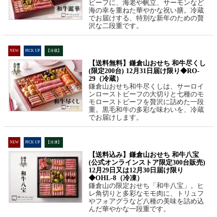
ビーフに、海老や帆立、サーモンなど
海の幸を重ねた華やかな祝い膳。冷蔵
でお届けする、特別な新年のための贅
沢な二段重です。
NEW
PICK UP
【冷蔵】
【送料無料】鎌倉山おせち 和牛尽くし
(限定200台) 12月31日届け限り◆RO-
29（冷蔵）
鎌倉山おせち和牛尽くしは、サーロイ
ンローストビーフの大切りと七種のモ
モローストビーフを贅沢に詰めた一段
重。黒毛和牛の多彩な味わいを、冷蔵
でお届けします。
NEW
PICK UP
【冷凍】
【送料込み】鎌倉山おせち 和牛八宝
(公式オンラインストア限定300台販売)
12月29日又は12月30日届け限り
◆OHL-8（冷凍）
鎌倉山の限定おせち「和牛八宝」。ヒ
レ角切りと多彩なモモ肉に、トリュフ
やフォアグラなど八種の美味を詰め込
んだ華やかな一段重です。