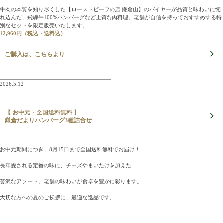
牛肉の本質を知り尽くした【ローストビーフの店 鎌倉山】のバイヤーが品質と味わいに惚
れ込んだ、飛騨牛100%ハンバーグなど上質な肉料理。老舗が自信を持っておすすめする特
別なセットを限定販売いたします。
12,960円（税込・送料込）
ご購入は、こちらより
2026.5.12
【 お中元・全国送料無料 】
鎌倉だよりハンバーグ3種詰合せ
お中元期間につき、8月15日まで全国送料無料でお届け！
長年愛される定番の味に、チーズやまいたけを加えた
贅沢なアソート。老舗の味わいが食卓を豊かに彩ります。
大切な方への夏のご挨拶に、最適な逸品です。