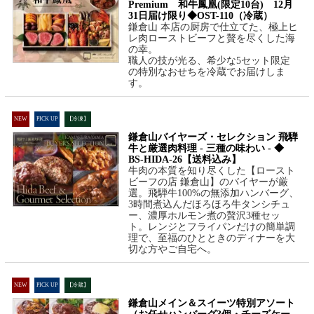
Premium 和牛鳳凰(限定10台) 12月
31日届け限り◆OST-110（冷蔵）
鎌倉山 本店の厨房で仕立てた、極上ヒ
レ肉ローストビーフと贅を尽くした海
の幸。
職人の技が光る、希少な5セット限定
の特別なおせちを冷蔵でお届けしま
す。
NEW
PICK UP
【冷凍】
鎌倉山バイヤーズ・セレクション 飛騨
牛と厳選肉料理 - 三種の味わい - ◆
BS-HIDA-26【送料込み】
牛肉の本質を知り尽くした【ロースト
ビーフの店 鎌倉山】のバイヤーが厳
選。飛騨牛100%の無添加ハンバーグ、
3時間煮込んだほろほろ牛タンシチュ
ー、濃厚ホルモン煮の贅沢3種セッ
ト。レンジとフライパンだけの簡単調
理で、至福のひとときのディナーを大
切な方やご自宅へ。
NEW
PICK UP
【冷蔵】
鎌倉山メイン＆スイーツ特別アソート