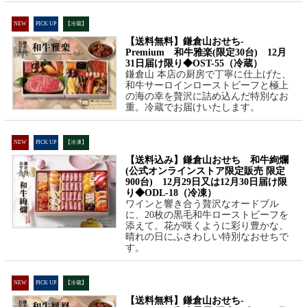
NEW
PICK UP
【冷蔵】
【送料無料】鎌倉山おせち-
Premium 和牛雅楽(限定30台) 12月
31日届け限り◆OST-55（冷蔵）
鎌倉山 本店の厨房で丁寧に仕上げた、
和牛サーロインローストビーフと極上
の海の幸を贅沢に詰め込んだ特別なお
重。冷蔵でお届けいたします。
NEW
PICK UP
【冷凍】
【送料込み】鎌倉山おせち 和牛絢爛
(公式オンラインストア限定販売 限定
900台) 12月29日又は12月30日届け限
り◆ODL-18（冷凍）
ワインと響き合う贅沢なオードブル
に、20枚の黒毛和牛ローストビーフを
添えて。花が咲くように彩り豊かな、
晴れの日にふさわしい特別なおせちで
す。
NEW
PICK UP
【冷蔵】
【送料無料】鎌倉山おせち-