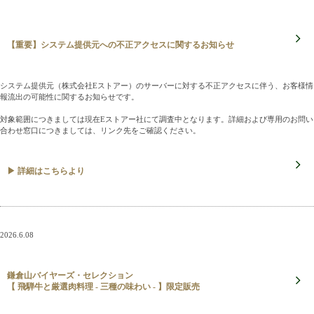
【重要】システム提供元への不正アクセスに関するお知らせ
システム提供元（株式会社Eストアー）のサーバーに対する不正アクセスに伴う、お客様情
報流出の可能性に関するお知らせです。
対象範囲につきましては現在Eストアー社にて調査中となります。詳細および専用のお問い
合わせ窓口につきましては、リンク先をご確認ください。
▶ 詳細はこちらより
2026.6.08
鎌倉山バイヤーズ・セレクション
【 飛騨牛と厳選肉料理 - 三種の味わい - 】限定販売