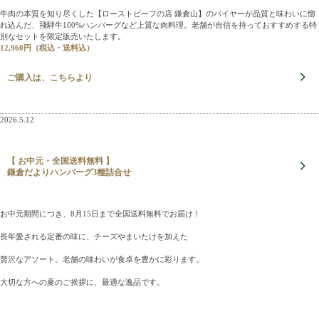
牛肉の本質を知り尽くした【ローストビーフの店 鎌倉山】のバイヤーが品質と味わいに惚
れ込んだ、飛騨牛100%ハンバーグなど上質な肉料理。老舗が自信を持っておすすめする特
別なセットを限定販売いたします。
12,960円（税込・送料込）
ご購入は、こちらより
2026.5.12
【 お中元・全国送料無料 】
鎌倉だよりハンバーグ3種詰合せ
お中元期間につき、8月15日まで全国送料無料でお届け！
長年愛される定番の味に、チーズやまいたけを加えた
贅沢なアソート。老舗の味わいが食卓を豊かに彩ります。
大切な方への夏のご挨拶に、最適な逸品です。