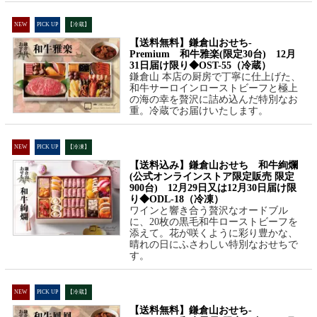
NEW
PICK UP
【冷蔵】
【送料無料】鎌倉山おせち-
Premium 和牛雅楽(限定30台) 12月
31日届け限り◆OST-55（冷蔵）
鎌倉山 本店の厨房で丁寧に仕上げた、
和牛サーロインローストビーフと極上
の海の幸を贅沢に詰め込んだ特別なお
重。冷蔵でお届けいたします。
NEW
PICK UP
【冷凍】
【送料込み】鎌倉山おせち 和牛絢爛
(公式オンラインストア限定販売 限定
900台) 12月29日又は12月30日届け限
り◆ODL-18（冷凍）
ワインと響き合う贅沢なオードブル
に、20枚の黒毛和牛ローストビーフを
添えて。花が咲くように彩り豊かな、
晴れの日にふさわしい特別なおせちで
す。
NEW
PICK UP
【冷蔵】
【送料無料】鎌倉山おせち-