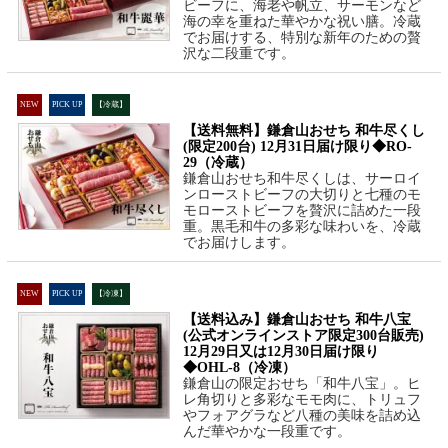
ビーフに、海老や帆立、サーモンなど
海の幸を重ねた華やかな祝い膳。冷蔵
でお届けする、特別な新年のための贅
沢な二段重です。
NEW
PICK UP
【冷蔵】
【送料無料】鎌倉山おせち 和牛尽くし
(限定200台) 12月31日届け限り◆RO-
29（冷蔵）
鎌倉山おせち和牛尽くしは、サーロイ
ンローストビーフの大切りと七種のモ
モローストビーフを贅沢に詰めた一段
重。黒毛和牛の多彩な味わいを、冷蔵
でお届けします。
NEW
PICK UP
【冷凍】
【送料込み】鎌倉山おせち 和牛八宝
(公式オンラインストア限定300台販売)
12月29日又は12月30日届け限り
◆OHL-8（冷凍）
鎌倉山の限定おせち「和牛八宝」。ヒ
レ角切りと多彩なモモ肉に、トリュフ
やフォアグラなど八種の美味を詰め込
んだ華やかな一段重です。