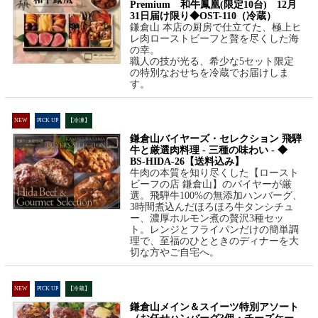
Premium 和牛鳳凰(限定10台) 12月
31日届け限り◆OST-110（冷蔵）
鎌倉山 本店の厨房で仕立てた、極上ヒ
レ肉ローストビーフと贅を尽くした海
の幸。
職人の技が光る、希少な5セット限定
の特別なおせちを冷蔵でお届けしま
す。
NEW
PICK UP
【冷凍】
鎌倉山バイヤーズ・セレクション 飛騨
牛と厳選肉料理 - 三種の味わい - ◆
BS-HIDA-26【送料込み】
牛肉の本質を知り尽くした【ロースト
ビーフの店 鎌倉山】のバイヤーが厳
選。飛騨牛100%の無添加ハンバーグ、
3時間煮込んだほろほろ牛タンシチュ
ー、濃厚ホルモン煮の贅沢3種セッ
ト。レンジとフライパンだけの簡単調
理で、至福のひとときのディナーを大
切な方やご自宅へ。
NEW
PICK UP
【冷蔵】
鎌倉山メイン＆スイーツ特別アソート