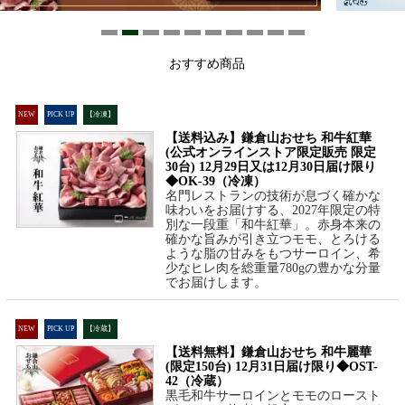
おすすめ商品
NEW
PICK UP
【冷凍】
【送料込み】鎌倉山おせち 和牛紅華
(公式オンラインストア限定販売 限定
30台) 12月29日又は12月30日届け限り
◆OK-39（冷凍）
名門レストランの技術が息づく確かな
味わいをお届けする、2027年限定の特
別な一段重「和牛紅華」。赤身本来の
確かな旨みが引き立つモモ、とろける
ような脂の甘みをもつサーロイン、希
少なヒレ肉を総重量780gの豊かな分量
でお届けします。
NEW
PICK UP
【冷蔵】
【送料無料】鎌倉山おせち 和牛麗華
(限定150台) 12月31日届け限り◆OST-
42（冷蔵）
黒毛和牛サーロインとモモのロースト