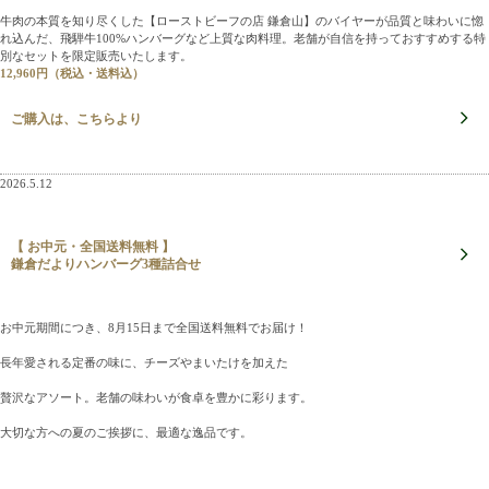
牛肉の本質を知り尽くした【ローストビーフの店 鎌倉山】のバイヤーが品質と味わいに惚
れ込んだ、飛騨牛100%ハンバーグなど上質な肉料理。老舗が自信を持っておすすめする特
別なセットを限定販売いたします。
12,960円（税込・送料込）
ご購入は、こちらより
2026.5.12
【 お中元・全国送料無料 】
鎌倉だよりハンバーグ3種詰合せ
お中元期間につき、8月15日まで全国送料無料でお届け！
長年愛される定番の味に、チーズやまいたけを加えた
贅沢なアソート。老舗の味わいが食卓を豊かに彩ります。
大切な方への夏のご挨拶に、最適な逸品です。