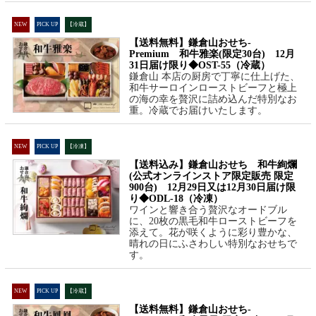
NEW
PICK UP
【冷蔵】
【送料無料】鎌倉山おせち-
Premium 和牛雅楽(限定30台) 12月
31日届け限り◆OST-55（冷蔵）
鎌倉山 本店の厨房で丁寧に仕上げた、
和牛サーロインローストビーフと極上
の海の幸を贅沢に詰め込んだ特別なお
重。冷蔵でお届けいたします。
NEW
PICK UP
【冷凍】
【送料込み】鎌倉山おせち 和牛絢爛
(公式オンラインストア限定販売 限定
900台) 12月29日又は12月30日届け限
り◆ODL-18（冷凍）
ワインと響き合う贅沢なオードブル
に、20枚の黒毛和牛ローストビーフを
添えて。花が咲くように彩り豊かな、
晴れの日にふさわしい特別なおせちで
す。
NEW
PICK UP
【冷蔵】
【送料無料】鎌倉山おせち-