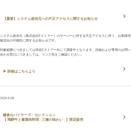
【重要】システム提供元への不正アクセスに関するお知らせ
システム提供元（株式会社Eストアー）のサーバーに対する不正アクセスに伴う、お客様情
報流出の可能性に関するお知らせです。
対象範囲につきましては現在Eストアー社にて調査中となります。詳細および専用のお問い
合わせ窓口につきましては、リンク先をご確認ください。
▶ 詳細はこちらより
2026.6.08
鎌倉山バイヤーズ・セレクション
【 飛騨牛と厳選肉料理 - 三種の味わい - 】限定販売