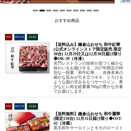
おすすめ商品
NEW
PICK UP
【冷凍】
【送料込み】鎌倉山おせち 和牛紅華
(公式オンラインストア限定販売 限定
30台) 12月29日又は12月30日届け限り
◆OK-39（冷凍）
名門レストランの技術が息づく確かな
味わいをお届けする、2027年限定の特
別な一段重「和牛紅華」。赤身本来の
確かな旨みが引き立つモモ、とろける
ような脂の甘みをもつサーロイン、希
少なヒレ肉を総重量780gの豊かな分量
でお届けします。
NEW
PICK UP
【冷蔵】
【送料無料】鎌倉山おせち 和牛麗華
(限定150台) 12月31日届け限り◆OST-
42（冷蔵）
黒毛和牛サーロインとモモのロースト