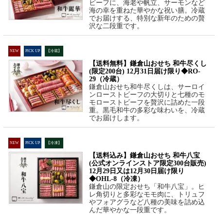
ビーフに、海老や帆立、サーモンなど
海の幸を重ねた華やかな祝い膳。冷蔵
でお届けする、特別な新年のための贅
沢な二段重です。
NEW
PICK UP
【冷蔵】
【送料無料】鎌倉山おせち 和牛尽くし
(限定200台) 12月31日届け限り◆RO-
29（冷蔵）
鎌倉山おせち和牛尽くしは、サーロイ
ンローストビーフの大切りと七種のモ
モローストビーフを贅沢に詰めた一段
重。黒毛和牛の多彩な味わいを、冷蔵
でお届けします。
NEW
PICK UP
【冷凍】
【送料込み】鎌倉山おせち 和牛八宝
(公式オンラインストア限定300台販売)
12月29日又は12月30日届け限り
◆OHL-8（冷凍）
鎌倉山の限定おせち「和牛八宝」。ヒ
レ角切りと多彩なモモ肉に、トリュフ
やフォアグラなど八種の美味を詰め込
んだ華やかな一段重です。