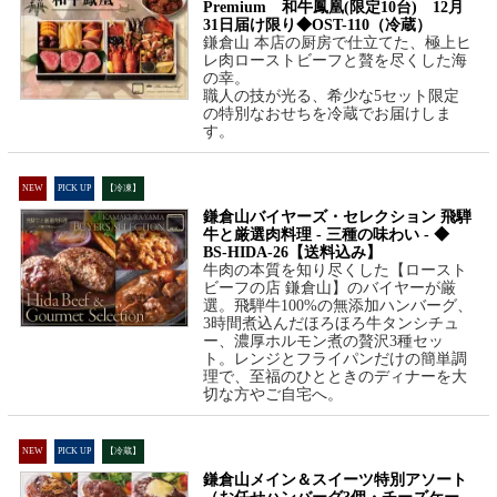
Premium 和牛鳳凰(限定10台) 12月
31日届け限り◆OST-110（冷蔵）
鎌倉山 本店の厨房で仕立てた、極上ヒ
レ肉ローストビーフと贅を尽くした海
の幸。
職人の技が光る、希少な5セット限定
の特別なおせちを冷蔵でお届けしま
す。
NEW
PICK UP
【冷凍】
鎌倉山バイヤーズ・セレクション 飛騨
牛と厳選肉料理 - 三種の味わい - ◆
BS-HIDA-26【送料込み】
牛肉の本質を知り尽くした【ロースト
ビーフの店 鎌倉山】のバイヤーが厳
選。飛騨牛100%の無添加ハンバーグ、
3時間煮込んだほろほろ牛タンシチュ
ー、濃厚ホルモン煮の贅沢3種セッ
ト。レンジとフライパンだけの簡単調
理で、至福のひとときのディナーを大
切な方やご自宅へ。
NEW
PICK UP
【冷蔵】
鎌倉山メイン＆スイーツ特別アソート